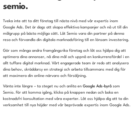
semio.
Tveka inte att ta ditt företag till nästa nivå med vår expertis inom
Google Ads. Det är dags att skapa effektiva kampanjer och nå ut till din
målgrupp på bästa möjliga sätt. Låt Semio vara din partner på denna
resa och förvandla din digitala marknadsföring till en lönsam investering.
Gör som många andra framgångsrika företag och låt oss hjälpa dig att
optimera dina annonser, nå dina mål och uppnå en konkurrensfördel i en
allt tuffare digital marknad. Vårt engagerade team är redo att analysera
dina behov, skräddarsy en strategi och arbeta tillsammans med dig för
att maximera din online-närvaro och försäljning.
Vänta inte längre – ta steget nu och anlita en
Google Ads-byrå
som
Semio. För att komma igång, klicka på knappen nedan och boka en
kostnadsfri konsultation med våra experter. Låt oss hjälpa dig att ta din
verksamhet till nya höjder med vår beprövade expertis inom Google Ads.