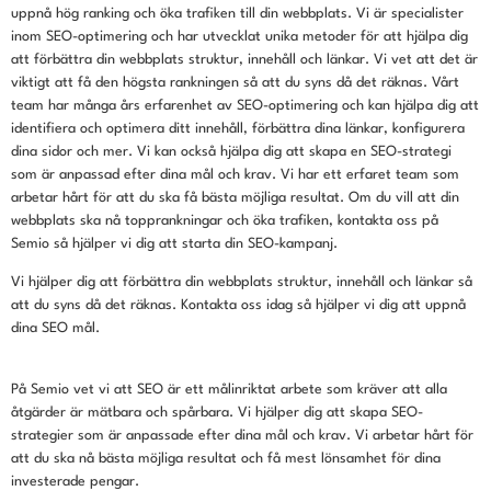
uppnå hög ranking och öka trafiken till din webbplats. Vi är specialister
inom SEO-optimering och har utvecklat unika metoder för att hjälpa dig
att förbättra din webbplats struktur, innehåll och länkar. Vi vet att det är
viktigt att få den högsta rankningen så att du syns då det räknas. Vårt
team har många års erfarenhet av SEO-optimering och kan hjälpa dig att
identifiera och optimera ditt innehåll, förbättra dina länkar, konfigurera
dina sidor och mer. Vi kan också hjälpa dig att skapa en SEO-strategi
som är anpassad efter dina mål och krav. Vi har ett erfaret team som
arbetar hårt för att du ska få bästa möjliga resultat. Om du vill att din
webbplats ska nå topprankningar och öka trafiken, kontakta oss på
Semio så hjälper vi dig att starta din SEO-kampanj.
Vi hjälper dig att förbättra din webbplats struktur, innehåll och länkar så
att du syns då det räknas. Kontakta oss idag så hjälper vi dig att uppnå
dina SEO mål.
På Semio vet vi att SEO är ett målinriktat arbete som kräver att alla
åtgärder är mätbara och spårbara. Vi hjälper dig att skapa SEO-
strategier som är anpassade efter dina mål och krav. Vi arbetar hårt för
att du ska nå bästa möjliga resultat och få mest lönsamhet för dina
investerade pengar.