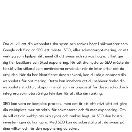
Om du vill att din webbplats ska synas och rankas högt i sökmotorer som
Google och Bing är SEO ett måste. SEO, eller sökmotoroptimering, är ett
verktyg som hjälper ditt innehåll att synas och rankas högre, vilket ger
dig fler besökare och ökad exponering. För att dra nytta av SEO måste du
förstå vilka sökord som användarna använder när de letar efter det du
erbjuder. När du har identifierat dessa sökord, kan du börja anpassa din
webbplats för optimering. Detta kan innebära att du behöver ändra din
webbplats struktur, skapa innehåll som är anpassat för dessa sökord och
integrera sökmotorvänliga tekniker för att öka din ranking.
SEO kan vara en komplex process, men det är ett effektivt sätt att göra
din webbplats mer attraktiv för sökmotorer och få mer exponering. Om
du vill att din webbplats ska synas och rankas högt, är SEO den bästa
investeringen du kan göra. Med SEO kan du säkerställa att du synas på
dina villkor och får den exponering du söker.